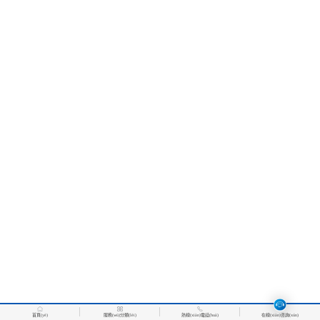
光纖傳輸激光焊接機
激光器連續焊接機
激光打標機
光纖傳輸激光焊接機
首頁(yè)
服務(wù)分類(lèi)
熱線(xiàn)電話(huà)
在線(xiàn)咨詢(xún)