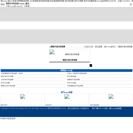
專(zhuān)業(yè)從事光纖傳輸焊接機,YAG焊接機,硬光路焊接機,激光器連續焊接機,激光焊接機,激光打標機,激光切割機等產(chǎn)品的研發(fā)、生產(chǎn)、
(xiāo)售
東莞市中科安創(chuàng )激光設備有限公司
主營(yíng)產(chǎn)品：光纖傳輸焊接機,YAG焊接機,硬光路焊接機,激光器連續焊接機
激光焊接機
YAG硬光路激光焊接機
激光打標機
光纖傳輸激光焊接機
激光切割機
光纖激光器連續焊接機
機械手激光焊接機
手持激光焊接機
機械手激光焊接機
您當前位置：
激光設備
>
產(chǎn)品中心
>
機械手激光焊接機
機械手激光焊接機
1
新鮮產(chǎn)品
光纖傳輸激光焊接機（新款）
1000w 光纖激光器焊接機
精密激光切割機
激光焊接機
手持激光焊接機
連續激光焊接機
激光切割機
激光切割機
機械手激光焊接機
光纖傳輸激光焊接機
熱門(mén)推薦
精密激光切割機
手持激光焊接機
激光焊接機
Copyright @ 2019 www.hkkqyy120.com All Rights Reserved 東莞市中科安創(chuàng  )激光設備有限公司版權所有 
    粵ICP備19077259號-1
網(wǎng)站地圖
連續激光焊接機
平臺激光焊接機
光纖激光打標機
RM新时代投资官网
紫外激光打標機
光纖傳輸激光焊接機
激光器連續焊接機